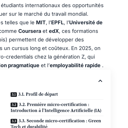
 étudiants internationaux des opportunités
uer sur le marché du travail mondial.
s telles que le
MIT
, l’
EPFL
, l’
Université de
g comme
Coursera
et
edX
, ces formations
is) permettent de développer des
 un cursus long et coûteux. En 2025, on
o-credentials chez la génération Z, qui
tion pragmatique
et l’
employabilité rapide
.
3.1. Profil de départ
3.2. Première micro-certification :
Introduction à l’Intelligence Artificielle (IA)
3.3. Seconde micro-certification : Green
Tech et durabilité