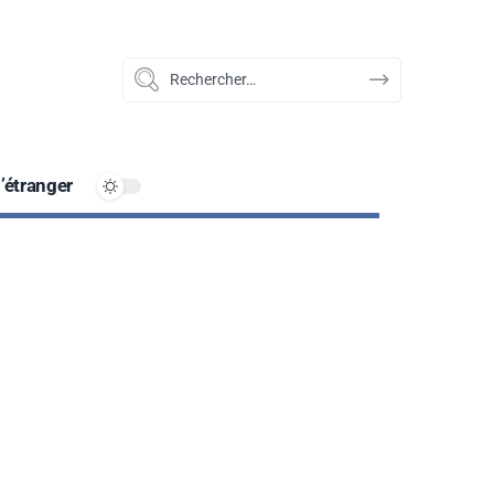
ents, perfect for Final Year Projects (FYPs),
ontact@universityy.com
l’étranger