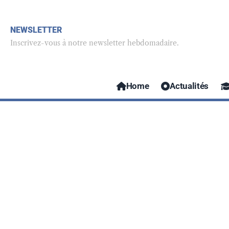
Are you a student looking for free hosting for 
assignments, assessments, an
NEWSLETTER
Inscrivez-vous à notre newsletter hebdomadaire.
Home
Actualités