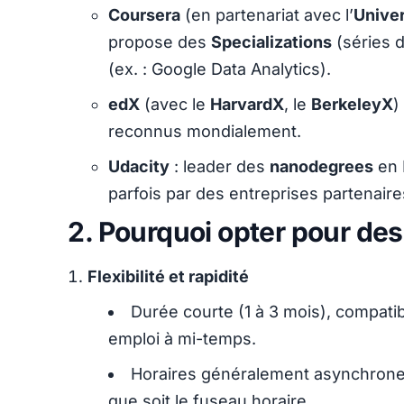
Coursera
(en partenariat avec l’
Univer
propose des
Specializations
(séries 
(ex. : Google Data Analytics).
edX
(avec le
HarvardX
, le
BerkeleyX
)
reconnus mondialement.
Udacity
: leader des
nanodegrees
en 
parfois par des entreprises partenaire
2. Pourquoi opter pour des
Flexibilité et rapidité
Durée courte (1 à 3 mois), compati
emploi à mi-temps.
Horaires généralement asynchrones
que soit le fuseau horaire.