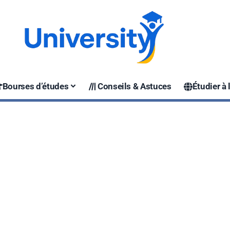
your project? Universityy.com offers FREE hosting for stud
d other academic projects. Interested? Contact us at
c
Bourses d’études
Conseils & Astuces
Étudier à 